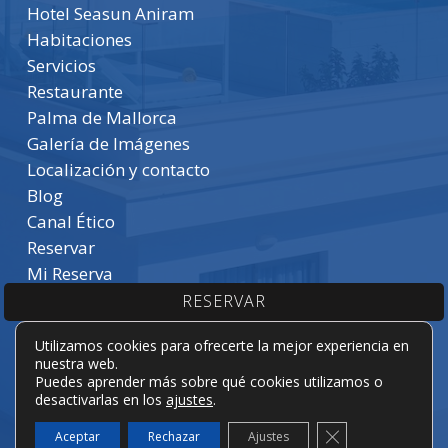
Hotel Seasun Aniram
Habitaciones
Servicios
Restaurante
Palma de Mallorca
Galería de Imágenes
Localización y contacto
Blog
Canal Ético
Reservar
Mi Reserva
RESERVAR
Utilizamos cookies para ofrecerte la mejor experiencia en
nuestra web.
Puedes aprender más sobre qué cookies utilizamos o
desactivarlas en los
ajustes
.
© 2026 Hotel Seasun Aniram. ® bookerclub Design
Cerrar el banner
Aceptar
Rechazar
Ajustes