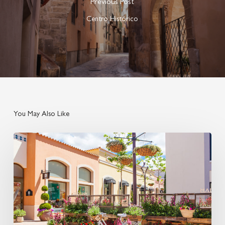
Previous Post
Centro Histórico
You May Also Like
Compras
en
Palma