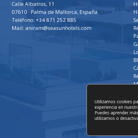
Calle Albatros, 11
H
07610 · Palma de Mallorca, España
H
Teléfono:
+34 871 252 885
S
Mail:
aniram@seasunhotels.com
R
P
G
L
B
C
R
M
Utilizamos cookies pa
experiencia en nuestr
Puedes aprender más
utilizamos o desactiv