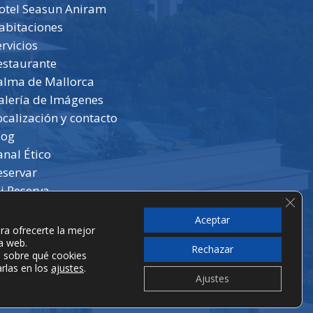
otel Seasun Aniram
abitaciones
ervicios
estaurante
alma de Mallorca
alería de Imágenes
ocalización y contacto
log
anal Ético
eservar
i Reserva
Cerr
Aceptar
ra ofrecerte la mejor
a web.
Rechazar
 sobre qué cookies
arlas en los
ajustes
.
Ajustes
facebook
instagram
phone
email